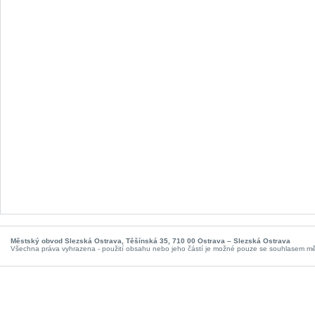
Městský obvod Slezská Ostrava, Těšínská 35, 710 00 Ostrava – Slezská Ostrava
Všechna práva vyhrazena - použití obsahu nebo jeho částí je možné pouze se souhlasem m