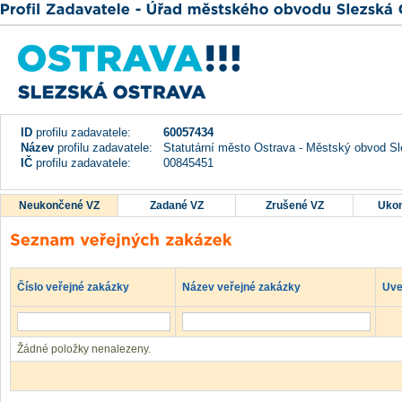
ID
profilu zadavatele:
60057434
Název
profilu zadavatele:
Statutární město Ostrava - Městský obvod Sl
IČ
profilu zadavatele:
00845451
Neukončené VZ
Zadané VZ
Zrušené VZ
Uko
Číslo veřejné zakázky
Název veřejné zakázky
Uve
Žádné položky nenalezeny.